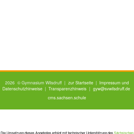
2026
© Gymnasium Wilsdruff
|
zur Startseite
|
Impressum und
Datenschutzhinweise
|
Transparenzhinweis
|
gyw@svwilsdruff.de
cms.sachsen.schule
Die Umsetzung dieses Angebotes erfolgt mit technischer Unterstützung des
Sächsischen