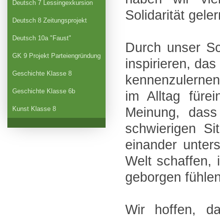
Deutsch 7 Lessingexkursion
Solidarität geler
Deutsch 8 Zeitungsprojekt
Deutsch 10a "Faust"
Durch unser Sc
GK 9 Projekt Parteiengründung
inspirieren, da
Geschichte Klasse 8
kennenzulernen
Geschichte Klasse 6b
im Alltag füre
Meinung, dass
Kunst Klasse 8
schwierigen Si
einander unter
Welt schaffen, 
geborgen fühle
Wir hoffen, d