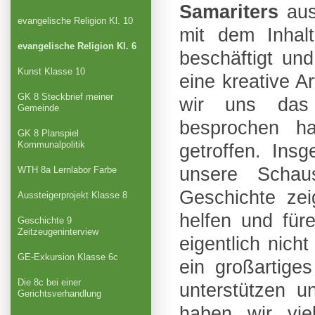
Samariters
aus
evangelische Religion Kl. 10
mit dem Inhal
evangelische Religion Kl. 6
beschäftigt und
Kunst Klasse 10
eine kreative 
GK 8 Steckbrief meiner
wir uns das 
Gemeinde
besprochen h
GK 8 Planspiel
Kommunalpolitik
getroffen. Ins
unsere Schau
WTH 8a Lernlabor Farbe
Geschichte zei
Aussteigerprojekt Klasse 8
helfen und für
Geschichte 9
Zeitzeugeninterview
eigentlich nich
GE-Exkursion Klasse 6c
ein großartiges
Die 8c bei einer
unterstützen u
Gerichtsverhandlung
haben wir viel