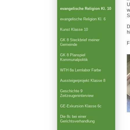
U
evangelische Religion Kl. 10
w
S
evangelische Religion Kl. 6
D
Kunst Klasse 10
h
GK 8 Steckbrief meiner
F
Gemeinde
GK 8 Planspiel
Kommunalpolitik
WTH 8a Lernlabor Farbe
Aussteigerprojekt Klasse 8
Geschichte 9
Zeitzeugeninterview
GE-Exkursion Klasse 6c
Die 8c bei einer
Gerichtsverhandlung