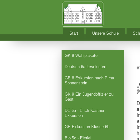
Start
Unsere Schule
Sch
GK 9 Wahlplakate
Deutsch 6a Lesekisten
e
GE 8 Exkursion nach Pirna
Sonnenstein
„
(
GK 9 Ein Jugendoffizier zu
Gast
D
a
DE 6a - Erich Kästner
I
Exkursion
a
GE-Exkursion Klasse 6b
I
h
Bio 5c - Eierlei
m