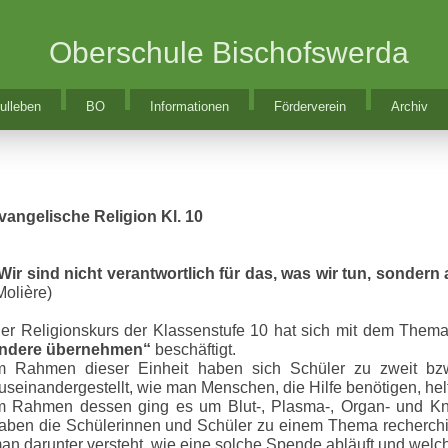
Oberschule Bischofswerda
ulleben
BO
Informationen
Förderverein
Archiv
vangelische Religion Kl. 10
Wir sind nicht verantwortlich für das, was wir tun, sondern 
Molière)
er Religionskurs der Klassenstufe 10 hat sich mit dem Them
ndere übernehmen“
beschäftigt.
m Rahmen dieser Einheit haben sich Schüler zu zweit bzw.
useinandergestellt, wie man Menschen, die Hilfe benötigen, hel
m Rahmen dessen ging es um Blut-, Plasma-, Organ- und K
aben die Schülerinnen und Schüler zu einem Thema recherchi
an darunter versteht, wie eine solche Spende abläuft und welch