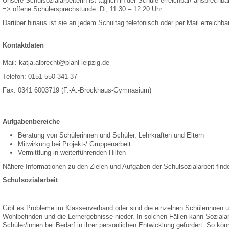
Unsere Schulsozialarbeiterin ist täglich in der Schule erreichbar/ ansprechbar
=> offene Schülersprechstunde: Di, 11:30 – 12:20 Uhr
Darüber hinaus ist sie an jedem Schultag telefonisch oder per Mail erreichbar
Kontaktdaten
Mail: katja.albrecht@planl-leipzig.de
Telefon: 0151 550 341 37
Fax: 0341 6003719 (F.-A.-Brockhaus-Gymnasium)
Aufgabenbereiche
Beratung von Schülerinnen und Schüler, Lehrkräften und Eltern
Mitwirkung bei Projekt-/ Gruppenarbeit
Vermittlung in weiterführenden Hilfen
Nähere Informationen zu den Zielen und Aufgaben der Schulsozialarbeit finde
Schulsozialarbeit
Gibt es Probleme im Klassenverband oder sind die einzelnen Schülerinnen un
Wohlbefinden und die Lernergebnisse nieder. In solchen Fällen kann Sozial
Schüler/innen bei Bedarf in ihrer persönlichen Entwicklung gefördert. So k