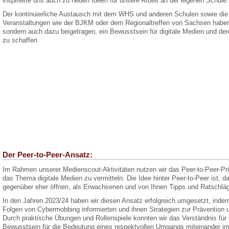
inspirierte uns auch zu neuen Ideen für unsere Arbeit an der eigenen Schule.
Der kontinuierliche Austausch mit dem WHS und anderen Schulen sowie die 
Veranstaltungen wie der BJKM oder dem Regionaltreffen von Sachsen haben u
sondern auch dazu beigetragen, ein Bewusstsein für digitale Medien und d
zu schaffen.
Der Peer-to-Peer-Ansatz:
Im Rahmen unserer Medienscout-Aktivitäten nutzen wir das Peer-to-Peer-P
das Thema digitale Medien zu vermitteln. Die Idee hinter Peer-to-Peer ist, da
gegenüber eher öffnen, als Erwachsenen und von Ihnen Tipps und Ratschla
In den Jahren 2023/24 haben wir diesen Ansatz erfolgreich umgesetzt, indem w
Folgen von Cybermobbing informierten und ihnen Strategien zur Prävention u
Durch praktische Übungen und Rollenspiele konnten wir das Verständnis fü
Bewusstsein für die Bedeutung eines respektvollen Umgangs miteinander im 