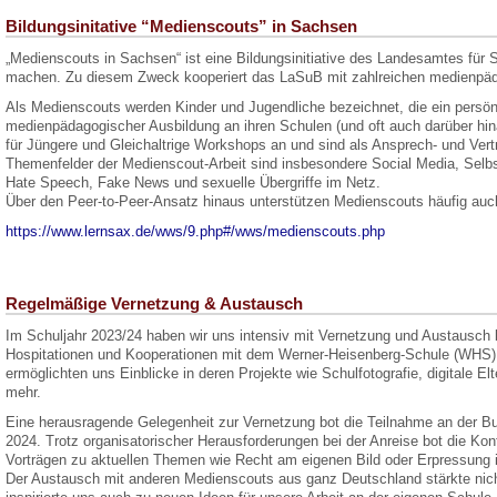
Bildungsinitative “Medienscouts” in Sachsen
„Medienscouts in Sachsen“ ist eine Bildungsinitiative des Landesamtes fü
machen. Zu diesem Zweck kooperiert das LaSuB mit zahlreichen medienpäd
Als Medienscouts werden Kinder und Jugendliche bezeichnet, die ein persö
medienpädagogischer Ausbildung an ihren Schulen (und oft auch darüber hin
für Jüngere und Gleichaltrige Workshops an und sind als Ansprech- und V
Themenfelder der Medienscout-Arbeit sind insbesondere Social Media, Selbs
Hate Speech, Fake News und sexuelle Übergriffe im Netz.
Über den Peer-to-Peer-Ansatz hinaus unterstützen Medienscouts häufig auch
https://www.lernsax.de/wws/9.php#/wws/medienscouts.php
Regelmäßige Vernetzung & Austausch
Im Schuljahr 2023/24 haben wir uns intensiv mit Vernetzung und Austausch b
Hospitationen und Kooperationen mit dem Werner-Heisenberg-Schule (WHS
ermöglichten uns Einblicke in deren Projekte wie Schulfotografie, digitale 
mehr.
Eine herausragende Gelegenheit zur Vernetzung bot die Teilnahme an der
2024. Trotz organisatorischer Herausforderungen bei der Anreise bot die Ko
Vorträgen zu aktuellen Themen wie Recht am eigenen Bild oder Erpressung 
Der Austausch mit anderen Medienscouts aus ganz Deutschland stärkte nic