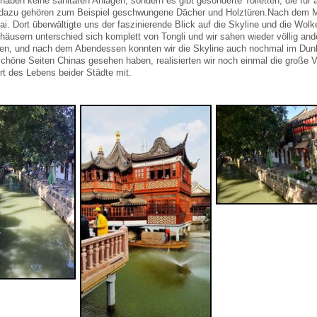
ben keine sanitären Anlagen, sondern es gibt gesonderte Toiletten, die für 
n, dazu gehören zum Beispiel geschwungene Dächer und Holztüren.Nach dem M
i. Dort überwältigte uns der faszinierende Blick auf die Skyline und die Wol
häusern unterschied sich komplett von Tongli und wir sahen wieder völlig and
den, und nach dem Abendessen konnten wir die Skyline auch nochmal im Dunkel
schöne Seiten Chinas gesehen haben, realisierten wir noch einmal die große V
rt des Lebens beider Städte mit.