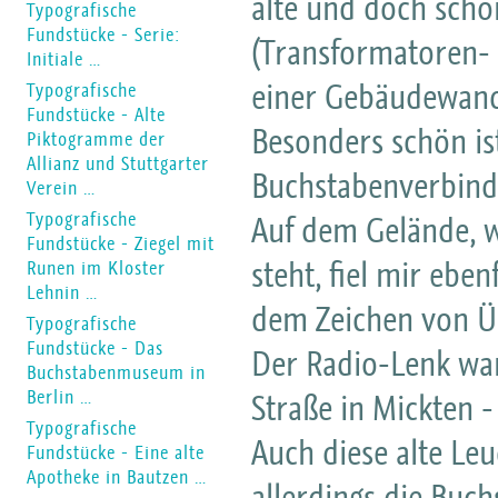
alte und doch sch
Typografische
Fundstücke - Serie:
(Transformatoren-
Initiale …
einer Gebäudewand,
Typografische
Fundstücke - Alte
Besonders schön is
Piktogramme der
Allianz und Stuttgarter
Buchstabenverbind
Verein …
Typografische
Auf dem Gelände, 
Fundstücke - Ziegel mit
steht, fiel mir ebe
Runen im Kloster
Lehnin …
dem Zeichen von Üb
Typografische
Fundstücke - Das
Der Radio-Lenk war
Buchstabenmuseum in
Berlin …
Straße in Mickten 
Typografische
Auch diese alte Leu
Fundstücke - Eine alte
Apotheke in Bautzen …
allerdings die Buch