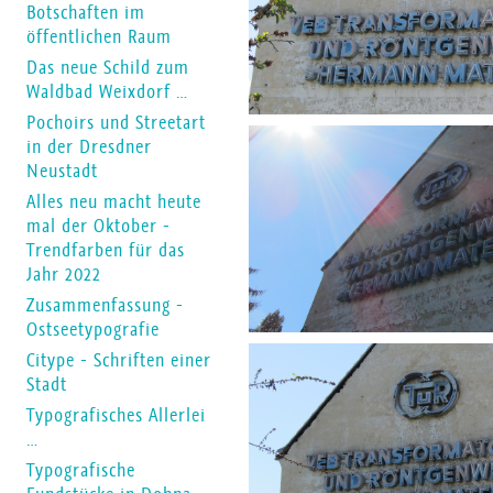
Botschaften im
öffentlichen Raum
Das neue Schild zum
Waldbad Weixdorf …
Pochoirs und Streetart
in der Dresdner
Neustadt
Alles neu macht heute
mal der Oktober -
Trendfarben für das
Jahr 2022
Zusammenfassung -
Ostseetypografie
Citype - Schriften einer
Stadt
Typografisches Allerlei
…
Typografische