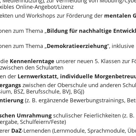
n, Mediennutzung), zur Vermeidung von Mobbing/Cybe
exibles Online-Angebot/Lizenz
jekten und Workshops zur Förderung der
mentalen G
ionen zum Thema „
Bildung für nachhaltige Entwick
ionen zum Thema „
Demokratieerziehung
“, inklusi
 die
Kennenlerntage
unserer neuen 5. Klassen zur 
 zwischen den Schularten
men der
Lernwerkstatt, individuelle Morgenbetreu
ergangs
zwischen der Oberschule und anderen Schul
um, BSZ, Berufsschule, BVJ, BGJ)
ntierung
(z. B. ergänzende Bewerbungstrainings, Bet
rischen Umrahmung
schulischer Feierlichkeiten (z. B. 
rgabe, Schulfeiern/Feste)
erer
DaZ
-Lernenden (Lernmodule, Sprachmodule, Übu