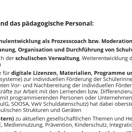
und das pädagogische Personal:
hulentwicklung als Prozesscoach bzw. Moderatio
anung, Organisation und Durchführung von Schul
ch der
schulischen Verwaltung
, Weiterentwicklung 
n
e für
digitale Lizenzen, Materialien, Programme u
steme) zur individuellen Förderung der Schülerinnen
enten Vor- und Nachbereitung der individuellen Förd
kräfte zur Arbeit mit den Lernenden bzw. Differenzier
 mit programmierenden Personen oder Unternehmen s
G, SOOSA, VwV Schuldatenschutz) hat dabei oberste P
ulischen Strukturen und Geräten
ntern)
zu aktuellen gesellschaftlichen Themen und He
, Mediennutzung, Prävention, Kinderschutz, Integratio