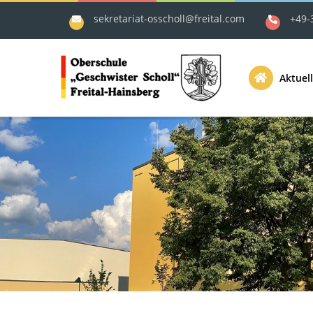
sekretariat-osscholl@freital.com
+49-
Aktuell