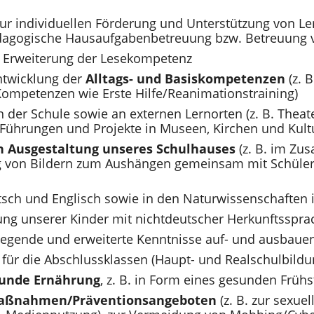
ur individuellen Förderung und Unterstützung von L
pädagogische Hausaufgabenbetreuung bzw. Betreuung
 Erweiterung der Lesekompetenz
ntwicklung der
Alltags- und Basiskompetenzen
(z. 
Kompetenzen wie Erste Hilfe/Reanimationstraining)
n der Schule sowie an externen Lernorten (z. B. Thea
Führungen und Projekte in Museen, Kirchen und Kultu
en Ausgestaltung unseres Schulhauses
(z. B. im Z
ng von Bildern zum Aushängen gemeinsam mit Schüler
sch und Englisch sowie in den Naturwissenschaften 
ng unserer Kinder mit nichtdeutscher Herkunftsspra
egende und erweiterte Kenntnisse auf- und ausbaue
für die Abschlussklassen (Haupt- und Realschulbild
unde Ernährung
, z. B. in Form eines gesunden Früh
aßnahmen/Präventionsangeboten
(z. B. zur sexuel