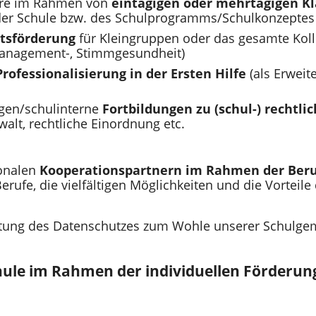
are im Rahmen von
eintägigen oder mehrtägigen K
 der Schule bzw. des Schulprogramms/Schulkonzeptes
tsförderung
für Kleingruppen oder das gesamte Kolleg
tmanagement-, Stimmgesundheit)
Professionalisierung in der Ersten Hilfe
(als Erweit
ngen/schulinterne
Fortbildungen zu (schul-) rechtl
alt, rechtliche Einordnung etc.
onalen
Kooperationspartnern im Rahmen der Beru
rufe, die vielfältigen Möglichkeiten und die Vorteil
nhaltung des Datenschutzes zum Wohle unserer Schulge
hule im Rahmen der individuellen Förderun