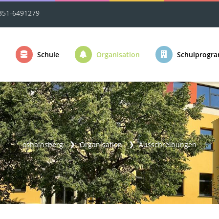
351-6491279
Schule
Organisation
Schulprogr
oshainsberg
Organisation
Ausschreibungen