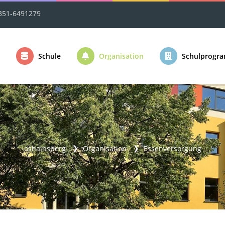
351-6491279
Schule
Organisation
Schulprogr
oshainsberg
Organisation
Essenversorgung