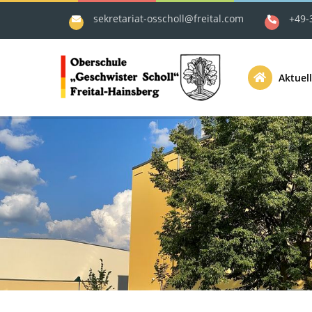
sekretariat-osscholl@freital.com
+49-
Aktuell