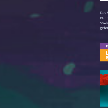
Das 
Bund
sowi
gefö