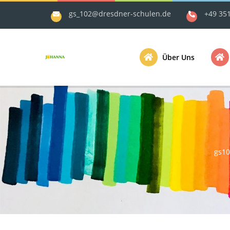
gs_102@dresdner-schulen.de
+49 35
Über Uns
gs1