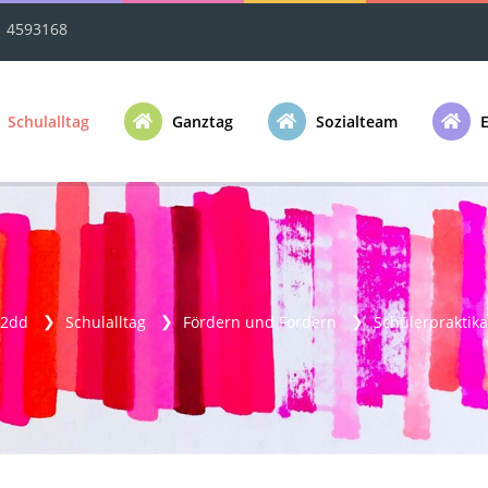
1 4593168
Schulalltag
Ganztag
Sozialteam
E
02dd
Schulalltag
Fördern und Fordern
Schülerpraktik