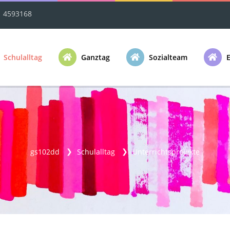
1 4593168
Schulalltag
Ganztag
Sozialteam
E
gs102dd
Schulalltag
Unterrichtsprojekte