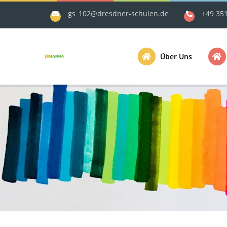
gs_102@dresdner-schulen.de
+49 35
Über Uns