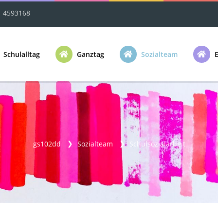
1 4593168
Schulalltag
Ganztag
Sozialteam
E
gs102dd
Sozialteam
Schulsozialarbeit