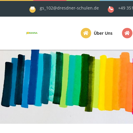
gs_102@dresdner-schulen.de
+49 35
Über Uns