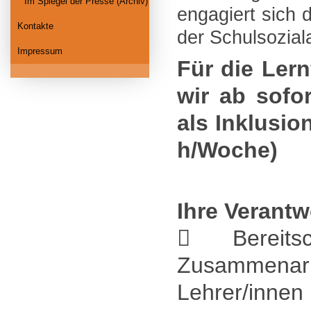
Im Spiegel der Presse (Archiv)
engagiert sich 
Kontakte
der Schulsozial
Impressum
Für die Ler
wir ab sofor
als Inklusio
h/Woche)
Ihre Verantw
 Bereits
Zusammenarb
Lehrer/innen