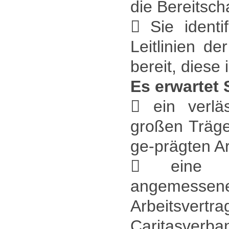
die Bereitsch
 Sie identi
Leitlinien d
bereit, diese
Es erwartet 
 ein verlä
großen Träge
ge-prägten Ar
 eine d
angemess
Arbeitsvert
Caritasverb