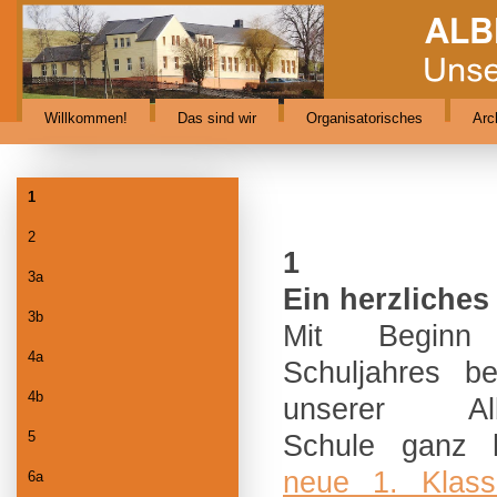
Willkommen!
Das sind wir
Organisatorisches
Arc
1
2
1
3a
Ein herzliche
3b
Mit Begin
4a
Schuljahres b
4b
unserer Albe
5
Schule ganz h
neue 1. Klass
6a