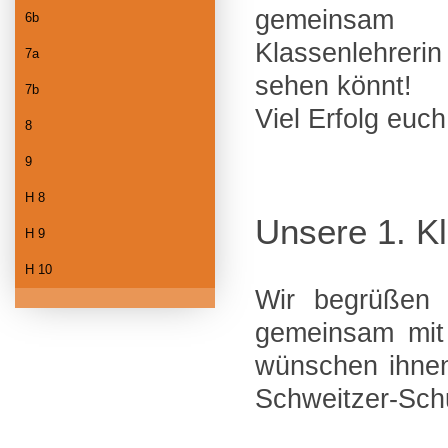
gemeinsam
6b
Klassenlehrer
7a
sehen könnt!
7b
Viel Erfolg euch
8
9
H 8
Unsere 1. K
H 9
H 10
Wir begrüßen 
gemeinsam mit 
wünschen ihnen
Schweitzer-Sch