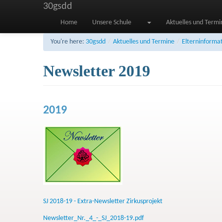
30gsdd
Home
Unsere Schule
Aktuelles und Termi
You're here:
30gsdd
/
Aktuelles und Termine
/
Elterninforma
Newsletter 2019
2019
SJ 2018-19 - Extra-Newsletter Zirkusprojekt
Newsletter_Nr._4_-_SJ_2018-19.pdf