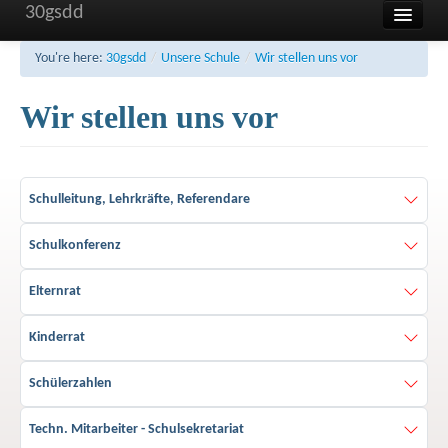
30gsdd
Home
You're here:
30gsdd
/
Unsere Schule
/
Wir stellen uns vor
Unsere Schule
Wir stellen uns vor
Aktuelles und Termine
Sonstiges
Schulleitung, Lehrkräfte, Referendare
FAQ
Schulkonferenz
Kontakt
Impressum
Elternrat
Haftung
Kinderrat
Datenschutzerklärung
Schülerzahlen
Techn. Mitarbeiter - Schulsekretariat