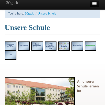
30gsdd
Home
You're here:
30gsdd
/
Unsere Schule
Unsere Schule
Unsere Schule
Aktuelles und Termine
Sonstiges
FAQ
Kontakt
Impressum
Haftung
An unserer
Datenschutzerklärung
Schule lernen
im