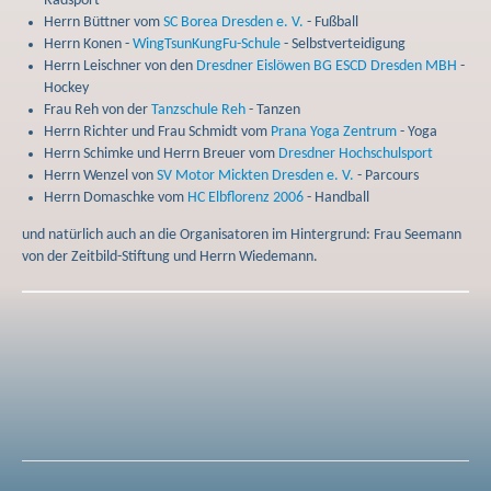
Radsport
Herrn Büttner vom
SC Borea Dresden e. V.
- Fußball
Herrn Konen -
WingTsunKungFu-Schule
- Selbstverteidigung
Herrn Leischner von den
Dresdner Eislöwen BG ESCD Dresden MBH
-
Hockey
Frau Reh von der
Tanzschule Reh
- Tanzen
Herrn Richter und Frau Schmidt vom
Prana Yoga Zentrum
- Yoga
Herrn Schimke und Herrn Breuer vom
Dresdner Hochschulsport
Herrn Wenzel von
SV Motor Mickten Dresden e. V.
- Parcours
Herrn Domaschke vom
HC Elbflorenz 2006
- Handball
und natürlich auch an die Organisatoren im Hintergrund: Frau Seemann
von der Zeitbild-Stiftung und Herrn Wiedemann.