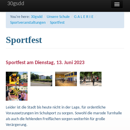
30gsdd
Home
You're here:
30gsdd
/
Unsere Schule
/
G A L E R I E
/
Sportveranstaltungen
/
Sportfest
Unsere Schule
Sportfest
Aktuelles und Termine
Sonstiges
FAQ
Sportfest am Dienstag, 13. Juni 2023
Kontakt
Impressum
Haftung
Datenschutzerklärung
Leider ist die Stadt bis heute nicht in der Lage, für ordentliche
Voraussetzungen im Schulsport zu sorgen. Sowohl die marode Turnhalle
als auch die fehlenden Freiflächen sorgen weiterhin für große
Verärgerung.