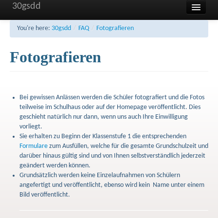
30gsdd
Home
You're here:
30gsdd
/
FAQ
/
Fotografieren
Unsere Schule
Fotografieren
Aktuelles und Termine
Sonstiges
Bei gewissen Anlässen werden die Schüler fotografiert und die Fotos
FAQ
teilweise im Schulhaus oder auf der Homepage veröffentlicht. Dies
geschieht natürlich nur dann, wenn uns auch Ihre Einwilligung
Kontakt
vorliegt.
Sie erhalten zu Beginn der Klassenstufe 1 die entsprechenden
Impressum
Formulare
zum Ausfüllen, welche für die gesamte Grundschulzeit und
darüber hinaus gültig sind und von Ihnen selbstverständlich jederzeit
Haftung
geändert werden können.
Grundsätzlich werden keine Einzelaufnahmen von Schülern
Datenschutzerklärung
angefertigt und veröffentlicht, ebenso wird kein Name unter einem
Bild veröffentlicht.