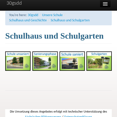
30gsdd
Home
You're here:
30gsdd
/
Unsere Schule
/
Schulhaus und Geschichte
/
Schulhaus und Schulgarten
Unsere Schule
Schulhaus und Schulgarten
Aktuelles und Termine
Sonstiges
FAQ
Kontakt
Impressum
Haftung
Datenschutzerklärung
Die Umsetzung dieses Angebotes erfolgt mit technischer Unterstützung des