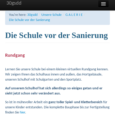
30gsdd
Home
You're here:
30gsdd
/
Unsere Schule
/
G A L E R I E
/
Die Schule vor der Sanierung
Unsere Schule
Die Schule vor der Sanierung
Aktuelles und Termine
Sonstiges
FAQ
Rundgang
Kontakt
Lernen Sie unsere Schule bei einem kleinen virtuellen Rundgang kennen.
Impressum
Wir zeigen Ihnen das Schulhaus innen und außen, das Hortgebäude,
unseren Schulhof mit Schulgarten und den Sportplatz.
Haftung
Auf unserem Schulhof hat sich allerdings so einiges getan und er
sieht jetzt schon sehr verändert aus.
Datenschutzerklärung
So ist in mühevoller Arbeit ein
ganz toller Spiel- und Kletterbereich
für
unsere Kinder entstanden. Die komplette Bauphase bis zur Fertigstellung
finden Sie
hier
.