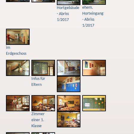
ehem.
Hortgebäude
Horteingang
- Abriss
- Abriss
1/2017
1/2017
im
Erdgeschoss
Infos für
Eltern
Zimmer
einer 1.
Klasse