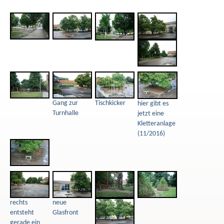
Gang zur
Tischkicker
hier gibt es
Turnhalle
jetzt eine
Kletteranlage
(11/2016)
rechts
neue
entsteht
Glasfront
gerade ein