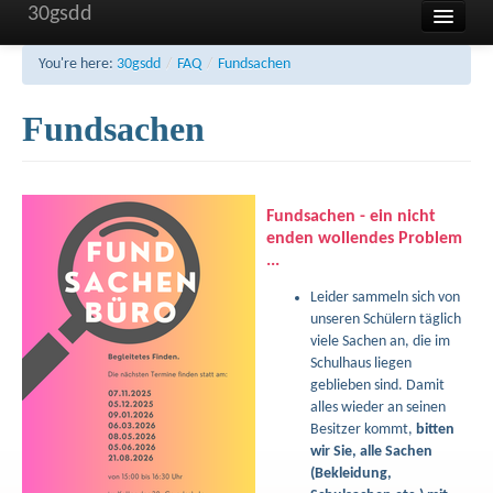
30gsdd
Home
You're here:
30gsdd
/
FAQ
/
Fundsachen
Unsere Schule
Fundsachen
Aktuelles und Termine
Sonstiges
Fundsachen - ein nicht
FAQ
enden wollendes Problem
...
Kontakt
Leider sammeln sich von
Impressum
unseren Schülern täglich
viele Sachen an, die im
Haftung
Schulhaus liegen
geblieben sind. Damit
Datenschutzerklärung
alles wieder an seinen
Besitzer kommt,
bitten
wir Sie,
alle
Sachen
(Bekleidung,