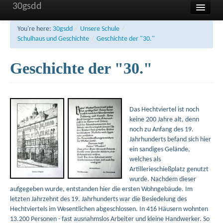
30gsdd
Home
You're here:
30gsdd
/
Unsere Schule
/
Schulhaus und Geschichte
/
Geschichte der "30."
Unsere Schule
Geschichte der "30."
Aktuelles und Termine
Sonstiges
FAQ
Das Hechtviertel ist noch
keine 200 Jahre alt, denn
Kontakt
noch zu Anfang des 19.
Jahrhunderts befand sich hier
Impressum
ein sandiges Gelände,
welches als
Haftung
Artillerieschießplatz genutzt
wurde. Nachdem dieser
Datenschutzerklärung
aufgegeben wurde, entstanden hier die ersten Wohngebäude. Im
letzten Jahrzehnt des 19. Jahrhunderts war die Besiedelung des
Hechtviertels im Wesentlichen abgeschlossen. In 416 Häusern wohnten
13.200 Personen - fast ausnahmslos Arbeiter und kleine Handwerker. So