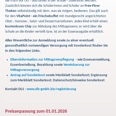
die frisch vor Ort - also direkt in der Schule - zubereitet werden.
Zusätzlich können sich die Schülerinnen und Schüler an
Free-Flow-
Theken
selbstständig mit dem, was sie mögen, bedienen. Das gilt auch
für den
VitaPoint - ein Frischebuffet
mit mundgerecht angerichteten
Obst-, Gemüse-, Salat- und Dessertvariationen. Jedes Kind erhält einen
kostenlosen Chip
zur Abholung des Mittagessens; er wird über die
Schule an die Kinder verteilt bzw. ist an der Essenausgabe erhältlich.
Alles Wesentliche zur Anmeldung sowie zu einer eventuell
gesundheitlich notwendigen Versorgung mit Sonderkost finden Sie
in den folgenden Links.
Elterninformation zur Mittagsverpflegung
- wie Essenanmeldung,
Essenbestellung, Bezahlung sowie
Vereinbarung zur
Mittagsversorgung
Antrag auf Sonderkost
sowie Merkblatt Sonderkost; Ergänzung
zum Merkblatt Sonderkost; Datenschutzhinweise Sonderkost
Kontakt DLS -
www.dls-gmbh.biz/registrierung
Preisanpassung zum 01.01.2026