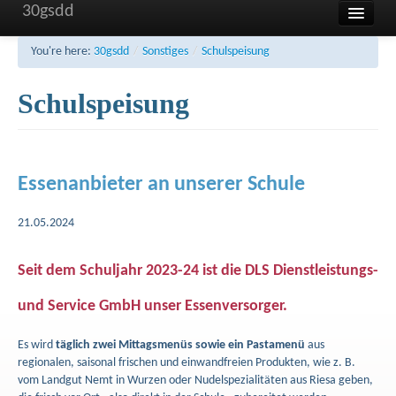
30gsdd
Home
You're here:
30gsdd
/
Sonstiges
/
Schulspeisung
Unsere Schule
Schulspeisung
Aktuelles und Termine
Sonstiges
Essenanbieter an unserer Schule
FAQ
Kontakt
21.05.2024
Impressum
Seit dem Schuljahr 2023-24 ist die
DLS Dienstleistungs-
Haftung
und Service GmbH
unser Essenversorger.
Datenschutzerklärung
Es wird
täglich zwei Mittagsmenüs sowie ein Pastamenü
aus
regionalen, saisonal frischen und einwandfreien Produkten, wie z. B.
vom Landgut Nemt in Wurzen oder Nudelspezialitäten aus Riesa geben,