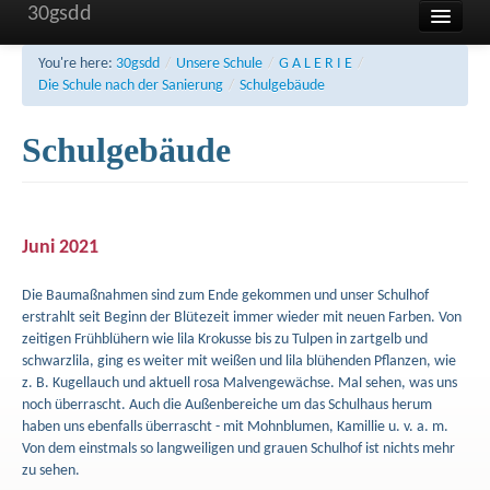
30gsdd
Home
You're here:
30gsdd
/
Unsere Schule
/
G A L E R I E
/
Die Schule nach der Sanierung
/
Schulgebäude
Unsere Schule
Schulgebäude
Aktuelles und Termine
Sonstiges
FAQ
Juni 2021
Kontakt
Die Baumaßnahmen sind zum Ende gekommen und unser Schulhof
Impressum
erstrahlt seit Beginn der Blütezeit immer wieder mit neuen Farben. Von
zeitigen Frühblühern wie lila Krokusse bis zu Tulpen in zartgelb und
Haftung
schwarzlila, ging es weiter mit weißen und lila blühenden Pflanzen, wie
z. B. Kugellauch und aktuell rosa Malvengewächse. Mal sehen, was uns
Datenschutzerklärung
noch überrascht. Auch die Außenbereiche um das Schulhaus herum
haben uns ebenfalls überrascht - mit Mohnblumen, Kamillie u. v. a. m.
Von dem einstmals so langweiligen und grauen Schulhof ist nichts mehr
zu sehen.