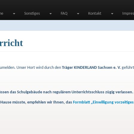
ne
Sonstiges
FAQ
Kontakt
Impre
rricht
nzumelden. Unser Hort wird durch den
Träger KINDERLAND Sachsen e. V.
geführt
üssen das Schulgebäude nach regulärem Unterrichtsschluss zügig verlassen.
ach Hause müsste, empfehlen wir Ihnen, das
Formblatt „Einwilligung vorzeitige